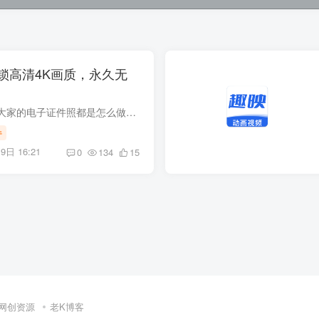
锁高清4K画质，永久无
聊个成年人的话题，大家的电子证件照都是怎么做的。不少朋友以前用过企鹅家的证件照小程序，那会儿不仅免费，还特别好用，一直用得很顺手。可前阵子我再打开一看，好家伙，居然悄悄开始收费了！...
件
9日 16:21
0
134
15
网创资源
老K博客