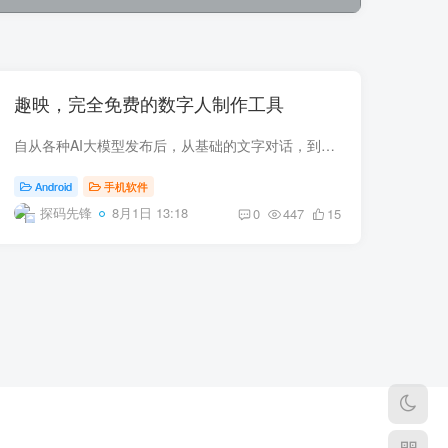
趣映，完全免费的数字人制作工具
自从各种AI大模型发布后，从基础的文字对话，到后面随之衍生出来的生成图片、视频的工具也是非常多，但这类AI工具大都需要付费，今天老K就给大家分享一款完全免费，且没有限制的有一款数字人制...
Android
手机软件
探码先锋
8月1日 13:18
0
447
15