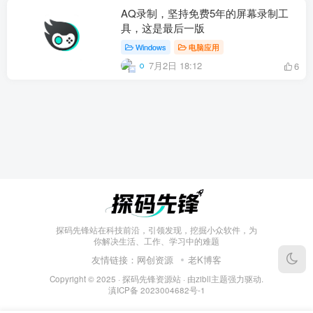
AQ录制，坚持免费5年的屏幕录制工
具，这是最后一版
Windows
电脑应用
7月2日 18:12
6
探码先锋站在科技前沿，引领发现，挖掘小众软件，为
你解决生活、工作、学习中的难题
友情链接：
网创资源
老K博客
Copyright © 2025 ·
探码先锋资源站
· 由
zibll主题
强力驱动.
滇ICP备
2023004682号-1