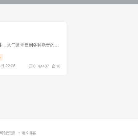
在快节奏的现代生活中，人们常常受到各种噪音的干扰，无论是城市的喧嚣、工作的压力，还是内心的焦虑，都可能影响我们的身心健康。今天，我要为大家介绍一款名为“清灰”的软件，它通过生成不同...
件
日 22:26
0
407
10
网创资源
老K博客