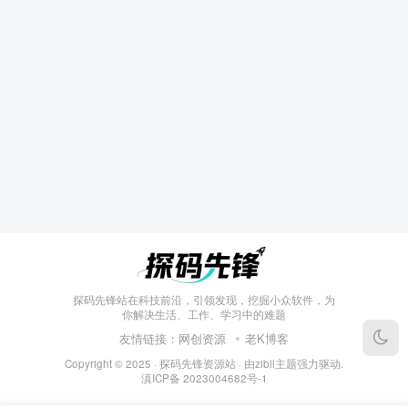
探码先锋站在科技前沿，引领发现，挖掘小众软件，为
你解决生活、工作、学习中的难题
友情链接：
网创资源
老K博客
Copyright © 2025 ·
探码先锋资源站
· 由
zibll主题
强力驱动.
滇ICP备
2023004682号-1