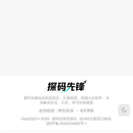
探码先锋站在科技前沿，引领发现，挖掘小众软件，为
你解决生活、工作、学习中的难题
友情链接：
网创资源
老K博客
Copyright © 2025 ·
探码先锋资源站
· 由
zibll主题
强力驱动.
滇ICP备
2023004682号-1