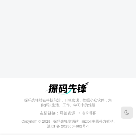
探码先锋站在科技前沿，引领发现，挖掘小众软件，为
你解决生活、工作、学习中的难题
友情链接：
网创资源
老K博客
Copyright © 2025 ·
探码先锋资源站
· 由
zibll主题
强力驱动.
滇ICP备
2023004682号-1