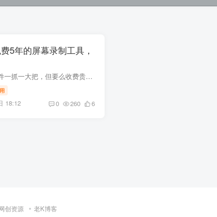
免费5年的屏幕录制工具，
现在电脑上的录制软件一抓一大把，但要么收费贵，要么广告多到崩溃！用过十多款后，终于挖到这款 AQ 录制（电脑端）——完全免费 + 无登录门槛，功能强到离谱，居然还没人知道？今天必须扒出来...
用
 18:12
0
260
6
网创资源
老K博客