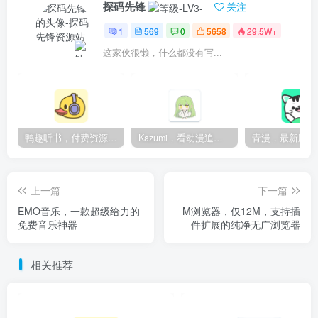
探码先锋
关注
1
569
0
5658
29.5W+
这家伙很懒，什么都没有写...
鸭趣听书，付费资源无限制，内置多书源
Kazumi，看动漫追番的神器，纯净无广
上一篇
下一篇
EMO音乐，一款超级给力的
M浏览器，仅12M，支持插
免费音乐神器
件扩展的纯净无广浏览器
相关推荐