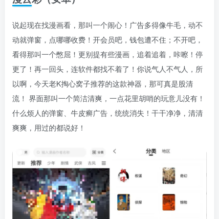
说起现在找漫画看，那叫一个闹心！广告多得像牛毛，动不
动就弹窗，点哪哪收费！开会员吧，钱包遭不住；不开吧，
看得那叫一个憋屈！更别提有些漫画，追着追着，咔嚓！停
更了！再一回头，连软件都找不着了！你说气人不气人，所
以啊，今天老K掏心窝子推荐的这款神器，那可真是股清
流！ 界面那叫一个简洁清爽，一点花里胡哨的玩意儿没有！
什么烦人的弹窗、牛皮癣广告，统统消失！干干净净，清清
爽爽，用过的都说好！