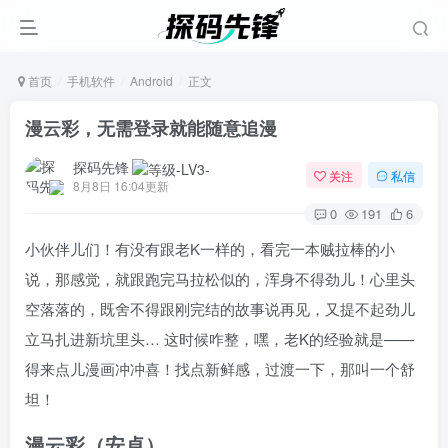
首页
手机软件
Android
正文
漫云彩，无需登录就能随意追漫
探码先锋
关注
私信
8月8日 16:04更新
0
191
6
小伙伴儿们！有没有跟老K一样的，看完一本贼拉棒的小
说，那感觉，就跟跑完马拉松似的，浑身不得劲儿！心里头
空落落的，既舍不得跟刚完结的故事说再见，又提不起劲儿
立马扎进新坑里头… 这时候咋整，嘿，老K的经验就是——
得来点儿漫画冲冲喜！找点新鲜感，过渡一下，那叫一个舒
坦！
漫云彩（安卓）