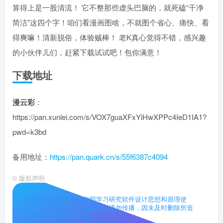
算得上是一股清流！ 它不整那些虚头巴脑的，就死磕“干净
简洁”这四个字！咱们看漫画图啥，不就图个省心、痛快、看
得爽嘛！清新脱俗，体验贼棒！ 老K真心觉得不错，感兴趣
的小伙伴儿们，赶紧下载试试吧！包你满意！
下载地址
漫云彩
：
https://pan.xunlei.com/s/VOX7guaXFxYiHwXPPc4IeD1IA1?
pwd=k3bd
备用地址：
https://pan.quark.cn/s/55f6387c4094
©
版权声明
本站收集的资源仅供内部学习研究软件设计思想和原理使
用，学习研究后请自觉删除，请勿传播，因未及时删除所造
成的任何后果责任自负。