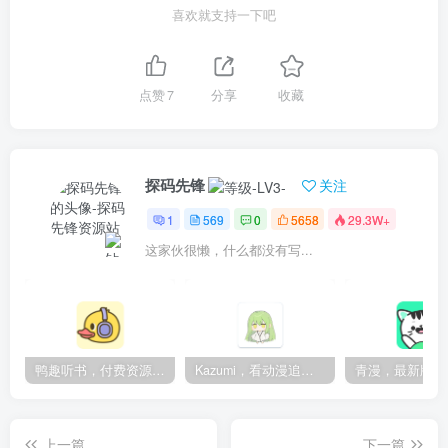
喜欢就支持一下吧
点赞
7
分享
收藏
探码先锋
关注
1
569
0
5658
29.3W+
这家伙很懒，什么都没有写...
鸭趣听书，付费资源无限制，内置多书源
Kazumi，看动漫追番的神器，纯净无广
上一篇
下一篇