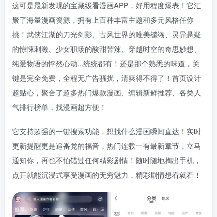
这可是最新发现的宝藏级看漫画APP，好用程度爆表！它汇
聚了海量漫画资源，拥有上百种丰富主题和多元风格任你
挑！武侠江湖的刀光剑影、古风世界的唯美缱绻、灵异悬疑
的惊悚刺激、少女职场的酸甜苦辣、穿越时空的奇思妙想、
纯爱物语的怦然心动...统统都有！还是那个熟悉的味道，关
键是完全免费，全程无广告骚扰，清爽得不得了！首页设计
超贴心，聚合了超多热门爆款漫画、编辑新鲜推荐、各类人
气排行榜单，找漫画超方便！
它支持超强的一键搜索功能，想找什么漫画瞬间直达！实时
更新提醒更是追番党的福音，热门连载一有最新章节，立马
通知你，再也不怕错过任何精彩剧情！随时随地掏出手机，
点开就能沉浸式享受漫画的无穷魅力，精彩剧情想看就看！