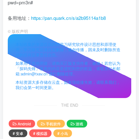
pwd=pm3n#
备用地址：
https://pan.quark.cn/s/a2b95114a1b8
©
版权声明
本站收集的资源仅供内部学习研究软件设计思想和原理使
用，学习研究后请自觉删除，请勿传播，因未及时删除所造
成的任何后果责任自负。
如果用于其他用途，请购买正版支持作者，谢谢！若您认为
「探码先锋」发布的内容若侵犯到您的权益，请联系站长邮
箱:admin@txav.cn 进行删除处理。
本站资源大多存储在云盘，如发现链接失效，请联系我们，
我们会第一时间更新。
THE END
Android
手机软件
游戏
# 安卓
# 模拟器
# 小马