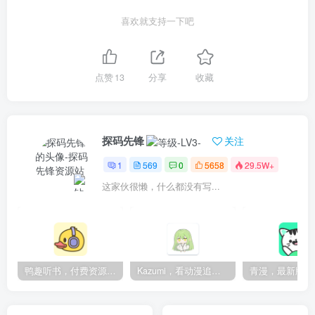
喜欢就支持一下吧
点赞
13
分享
收藏
探码先锋
关注
1
569
0
5658
29.5W+
这家伙很懒，什么都没有写...
鸭趣听书，付费资源无限制，内置多书源
Kazumi，看动漫追番的神器，纯净无广