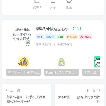
点赞
7
分享
收藏
探码先锋
关注
1
569
0
5658
29W+
这家伙很懒，什么都没有写...
鸭趣听书，付费资源无限制，内置多书源
Kazumi，看动漫追番的神器，纯净无广
上一篇
下一篇
直装小电脑，让手机上界面
大神P图，一款专业的修图软
跟PC端一模一样
件