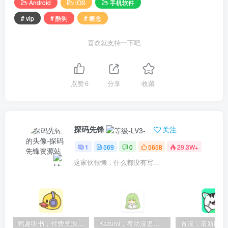
Android
iOS
手机软件
# vip
# 酷狗
# 概念
喜欢就支持一下吧
点赞
6
分享
收藏
探码先锋
关注
1
569
0
5658
29.3W+
这家伙很懒，什么都没有写...
鸭趣听书，付费资源无限制，内置多书源
Kazumi，看动漫追番的神器，纯净无广