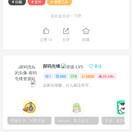
# 功能
# 文件
# 管理工具
喜欢就支持一下吧
点赞
13
分享
收藏
探码先锋
关注
1
569
0
5658
29.4W+
这家伙很懒，什么都没有写...
鸭趣听书，付费资源无限制，内置多书源
Kazumi，看动漫追番的神器，纯净无广