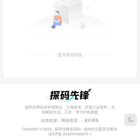
暂无评论内容
探码先锋站在科技前沿，引领发现，挖掘小众软件，为
你解决生活、工作、学习中的难题
友情链接：
网创资源
老K博客
Copyright © 2025 ·
探码先锋资源站
· 由
zibll主题
强力驱动.
滇ICP备
2023004682号-1