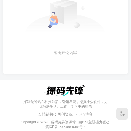
暂无评论内容
探码先锋站在科技前沿，引领发现，挖掘小众软件，为
你解决生活、工作、学习中的难题
友情链接：
网创资源
老K博客
Copyright © 2025 ·
探码先锋资源站
· 由
zibll主题
强力驱动.
滇ICP备
2023004682号-1