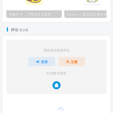
鸭趣听书，付费资源无限制，内置多书源
Kazumi，看动漫追番的神
评论
抢沙发
请登录后发表评论
登录
注册
社交账号登录