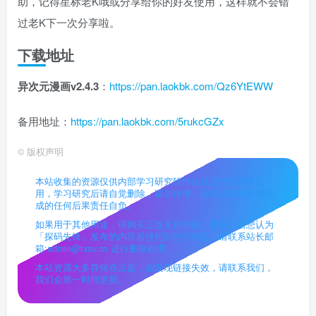
助，记得星标老K哦或分享给你的好友使用，这样就不会错
过老K下一次分享啦。
下载地址
异次元漫画v2.4.3
：
https://pan.laokbk.com/Qz6YtEWW
备用地址：
https://pan.laokbk.com/5rukcGZx
©
版权声明
本站收集的资源仅供内部学习研究软件设计思想和原理使
用，学习研究后请自觉删除，请勿传播，因未及时删除所造
成的任何后果责任自负。
如果用于其他用途，请购买正版支持作者，谢谢！若您认为
「探码先锋」发布的内容若侵犯到您的权益，请联系站长邮
箱:admin@txav.cn 进行删除处理。
本站资源大多存储在云盘，如发现链接失效，请联系我们，
我们会第一时间更新。