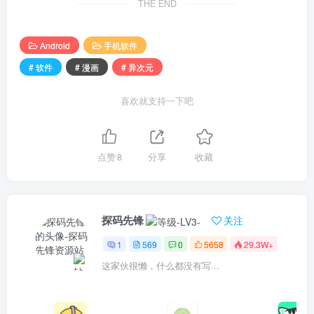
THE END
Android
手机软件
# 软件
# 漫画
# 异次元
喜欢就支持一下吧
点赞
8
分享
收藏
探码先锋
关注
1
569
0
5658
29.3W+
这家伙很懒，什么都没有写...