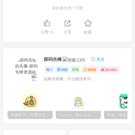
喜欢就支持一下吧
点赞
10
分享
收藏
探码先锋
关注
1
569
0
5658
29.4W+
这家伙很懒，什么都没有写...
鸭趣听书，付费资源无限制，内置多书源
Kazumi，看动漫追番的神器，纯净无广