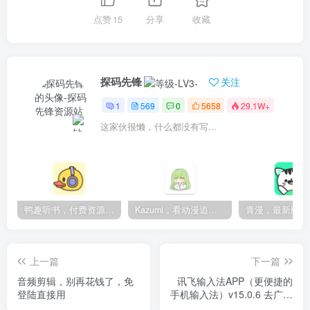
点赞
15
分享
收藏
探码先锋
关注
1
569
0
5658
29.1W+
这家伙很懒，什么都没有写...
鸭趣听书，付费资源无限制，内置多书源
Kazumi，看动漫追番的神器，纯净无广
上一篇
下一篇
音频剪辑，别再花钱了，免
讯飞输入法APP（更便捷的
登陆直接用
手机输入法）v15.0.6 去广告
解锁版