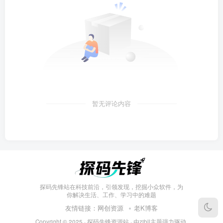
暂无评论内容
探码先锋站在科技前沿，引领发现，挖掘小众软件，为
你解决生活、工作、学习中的难题
友情链接：
网创资源
老K博客
Copyright © 2025 ·
探码先锋资源站
· 由
zibll主题
强力驱动.